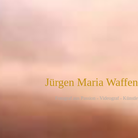
Jürgen Maria Waffe
F
otograf aus Passion - Videograf - Künstle