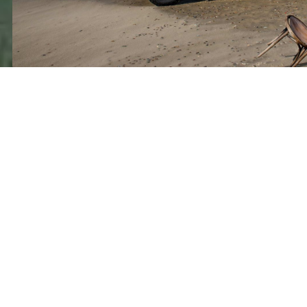
llgäu habe ich mir meine Basis geschaffen, um endlich meine Arb
 Monate Hochland und mehr...
r letzten Fähre und ein Tag vor Grenzschließung zurück
Corona in der Region Zugspitzland...
h Island... für ein Motiv und es wurde das Beste was ich 
it dem Finanzamt - Fahrzeug zum verkauf gestellt.