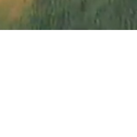
Nach 11 Jahren im A
2019 Island... 4
März 2020 mit de
2020-2021 wegen 
2021 nochmal nac
2023 Probleme m