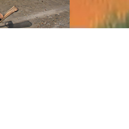
eitsreise anzutreten.
 nach Deutschland...
bisher auf Island festgehalten habe...