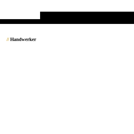
//
Handwerker
1323289_England_JMW
1452593_Island_JMW
1452594_Island_JMW
1540782_Burma_Pindaya_Caves_JWA
1540495_Burma_Bago_JWA
1540494_Burma_Bago_JWA