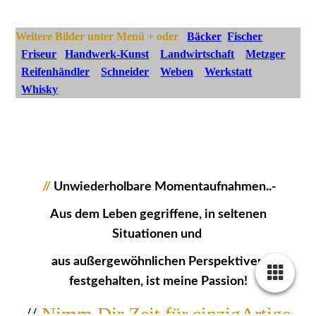
Weitere Bilder unter Menü + oder
Bäcker
Fischer
Friseur
Handwerk-Kunst
Landwirtschaft
Metzger
Reifenhändler
Schneider
Weben
Werkstatt
Whisky
//
Unwiederholbare Momentaufnahmen..-
Aus dem Leben gegriffene, in seltenen
Situationen und
aus außergewöhnlichen Perspektiven
festgehalten, ist meine Passion!
//
Nimm Dir Zeit für einzigArtige