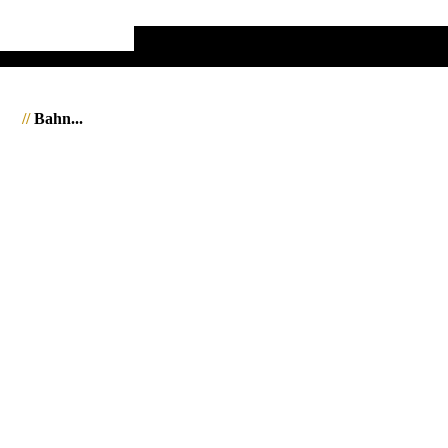
//
Bahn...
1262428_Linz_JMW
1262444_Linz_JMW
1321544_Corrour_JMW
1321174_Corrour_JMW
1320171_Schottland_JMW
1263045_Roter_Platz_JWA