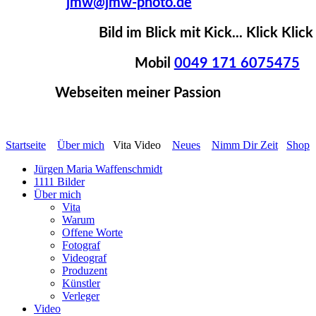
jmw@jmw-photo.de
Bild im Blick mit Kick... Klick Kli
Mobil
0049 171 6075475
Webseiten meiner Passion
Startseite
Über mich
Vita Video
Neues
Nimm Dir Zeit
Shop
Jürgen Maria Waffenschmidt
1111 Bilder
Über mich
Vita
Warum
Offene Worte
Fotograf
Videograf
Produzent
Künstler
Verleger
Video