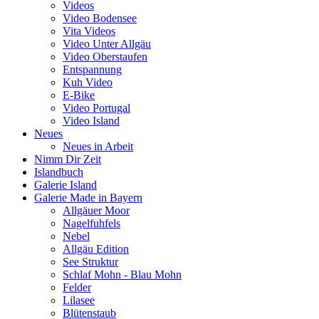
Videos
Video Bodensee
Vita Videos
Video Unter Allgäu
Video Oberstaufen
Entspannung
Kuh Video
E-Bike
Video Portugal
Video Island
Neues
Neues in Arbeit
Nimm Dir Zeit
Islandbuch
Galerie Island
Galerie Made in Bayern
Allgäuer Moor
Nagelfuhfels
Nebel
Allgäu Edition
See Struktur
Schlaf Mohn - Blau Mohn
Felder
Lilasee
Blütenstaub