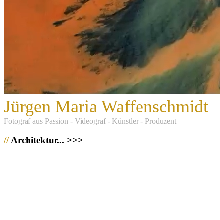
Jürgen Maria Waffenschmidt
F
otograf aus Passion - Videograf - Künstler - Produzent
//
Architektur... >>>