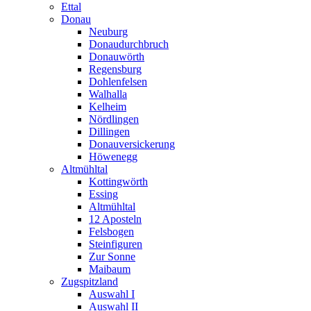
Ettal
Donau
Neuburg
Donaudurchbruch
Donauwörth
Regensburg
Dohlenfelsen
Walhalla
Kelheim
Nördlingen
Dillingen
Donauversickerung
Höwenegg
Altmühltal
Kottingwörth
Essing
Altmühltal
12 Aposteln
Felsbogen
Steinfiguren
Zur Sonne
Maibaum
Zugspitzland
Auswahl I
Auswahl II