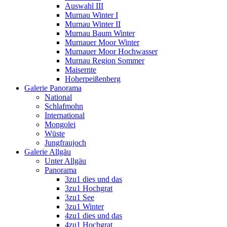
Auswahl III
Murnau Winter I
Murnau Winter II
Murnau Baum Winter
Murnauer Moor Winter
Murnauer Moor Hochwasser
Murnau Region Sommer
Maisernte
Hoherpeißenberg
Galerie Panorama
National
Schlafmohn
International
Mongolei
Wüste
Jungfraujoch
Galerie Allgäu
Unter Allgäu
Panorama
3zu1 dies und das
3zu1 Hochgrat
3zu1 See
3zu1 Winter
4zu1 dies und das
4zu1 Hochgrat