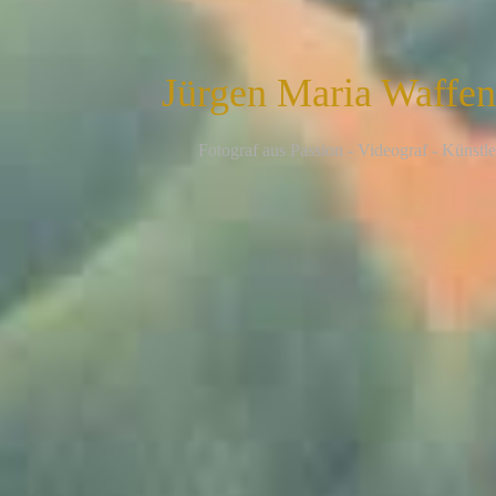
Jürgen Maria Waffe
F
otograf aus Passion - Videograf - Künstle