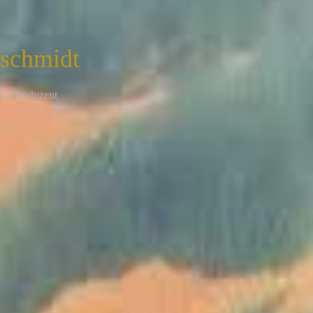
nschmidt
r - Produzent