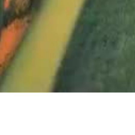
1263550_Flims_JM
1263553_Flims_JM
1263556_Flims_JM
1263557_Flims_JM
1263558_Flims_JM
1263560_Flims_JM
1263561_Flims_JM
1263564_Flims_JM