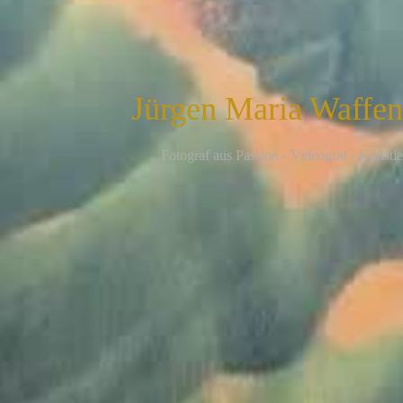
Jürgen Maria Waffe
F
otograf aus Passion - Videograf - Künstle