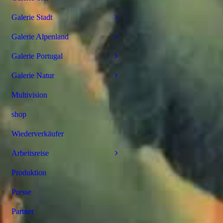
Galerie Stadt
Galerie Alpenland
Galerie Portugal
Galerie Natur
Multivision
shop
Wiederverkäufer
Arbeitsreise
Produktion
Presse
Partner