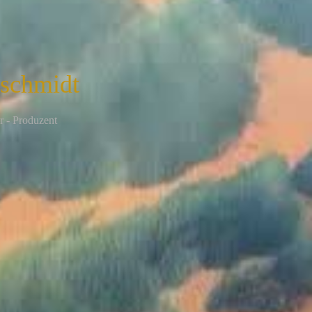
nschmidt
r - Produzent