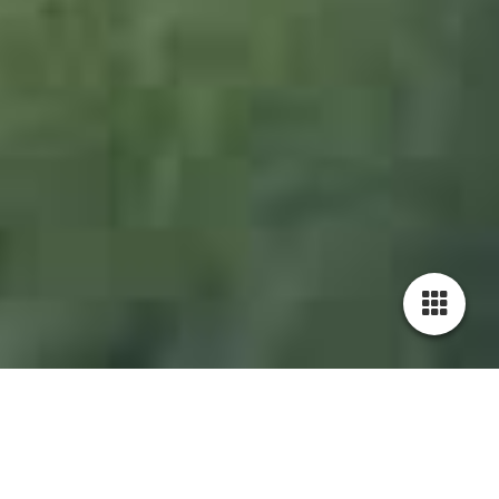
1049458_Hopfen_JMW