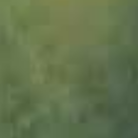
1049457_Hopfen_JMW