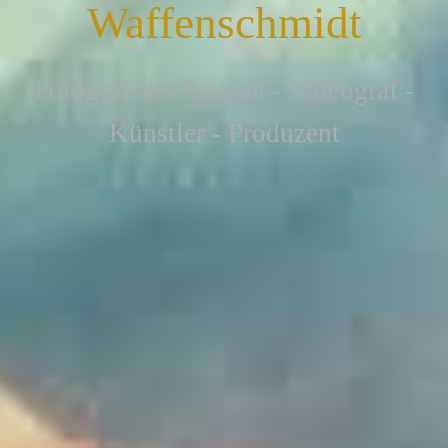
Waffenschmidt
F
otograf aus Passion - Videograf -
Künstler - Produzent