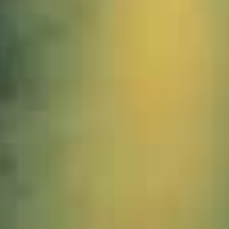
1049454_Hopfen_JMW