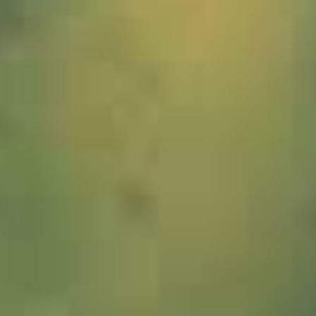
1049455_Hopfen_JMW