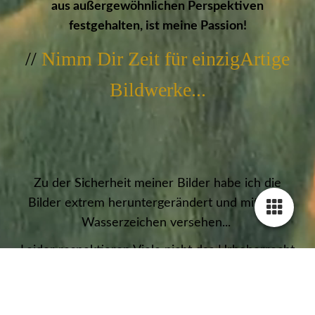
aus außergewöhnlichen Perspektiven
festgehalten, ist meine Passion!
//
Nimm Dir Zeit für einzigArtige
Bildwerke...
Zu der Sicherheit meiner Bilder habe ich die
Bilder extrem heruntergerändert und mit zwei
Wasserzeichen versehen...
Leider respektieren Viele nicht das Urheberrecht
an Bildern und schon ein Download oder
Screenshot ist Diebstahl!!!