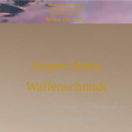
Jürgen Maria
Waffenschmidt
F
otograf aus Passion - Videograf -
Künstler - Produzent