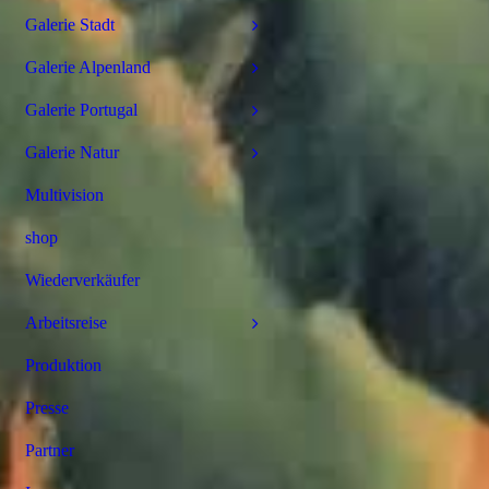
Galerie Stadt
Galerie Alpenland
Galerie Portugal
Galerie Natur
Multivision
shop
Wiederverkäufer
Arbeitsreise
Produktion
Presse
Partner