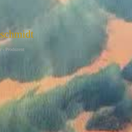
nschmidt
r - Produzent