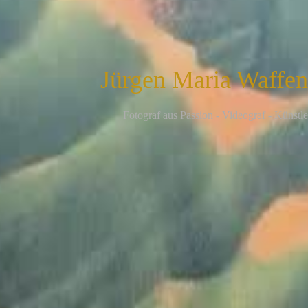
Jürgen Maria Waffe
F
otograf aus Passion - Videograf - Künstle