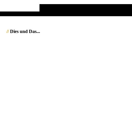
//
Dies und Das...
1540107_Burma_Myanmar_JWA
1540109_Burma_Myanmar_JWA
1540110_Burma_Myanmar_JWA
1541215_Burma_Inle_See_JWA
1540964_Burma_Pindaya_Caves_JWA
1540504_Burma_Bago_JWA