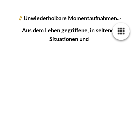
//
Unwiederholbare Momentaufnahmen..-
Aus dem Leben gegriffene, in seltenen
Situationen und
aus außergewöhnlichen Perspektiven
festgehalten, ist meine Passion!
//
Nimm Dir Zeit für einzigArtige
Bildwerke...
Zu der Sicherheit meiner Bilder habe ich die
Bilder extrem heruntergerändert und mit zwei