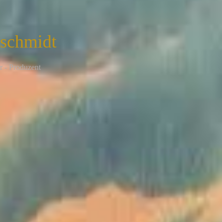
nschmidt
r - Produzent