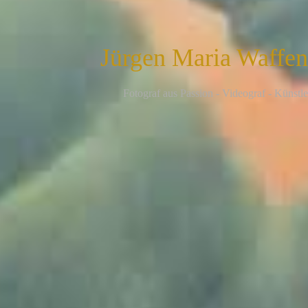
Jürgen Maria Waffe
F
otograf aus Passion - Videograf - Künstle