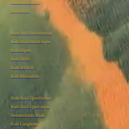
Kuh 2022 SWF
Kuh 2025
Kuh 3zu2 Hochformat
Kuh 3zu2 Hoch sepia
Kuh Alpen
Kuh 2024
Kuh 2024 II
Kuh Meckatzer
Kuh 3zu2 Querformat
Kuh 3zu2 Quer sepia
Werdenfelser Rind
Kuh Langhorn