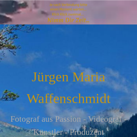
Jürgen Maria
Waffenschmidt
F
otograf aus Passion - Videograf -
Künstler - Produzent