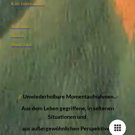
Kuh International
Tier 2zu1
Hirsch
Pferd 2zu1
//
Unwiederholbare Momentaufnahmen..-
Aus dem Leben gegriffene, in seltenen
Situationen und
aus außergewöhnlichen Perspektiven