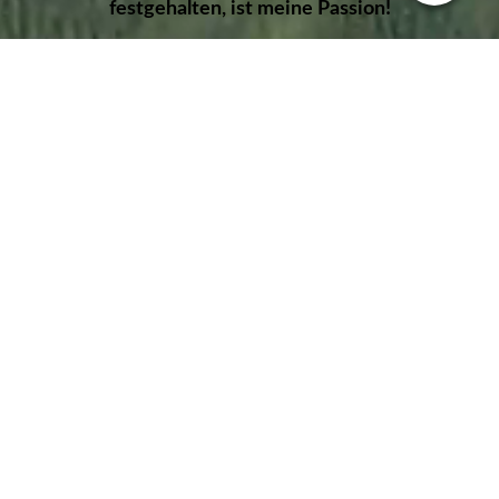
festgehalten, ist meine Passion!
//
Nimm Dir Zeit für einzigArtige
Bildwerke...
Zu der Sicherheit meiner Bilder habe ich die
Bilder extrem heruntergerändert und mit zwei
Wasserzeichen versehen...
Leider respektieren Viele nicht das Urheberrecht
an Bildern und schon ein Download oder
Screenshot ist Diebstahl!!!
Alle Bilder sind im Original hochauflösend... meine