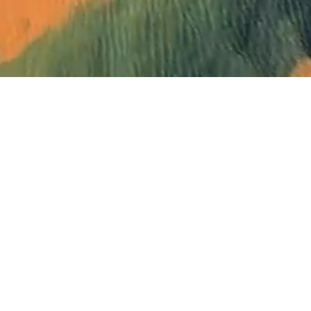
ahmen..-
 Situationen und
ten, ist meine Passion!
ge Bildwerke...