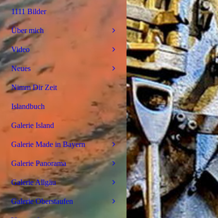
1111 Bilder
Über mich
Video
Neues
Nimm Dir Zeit
Islandbuch
Galerie Island
Galerie Made in Bayern
Galerie Panorama
Galerie Allgäu
Galerie Oberstaufen