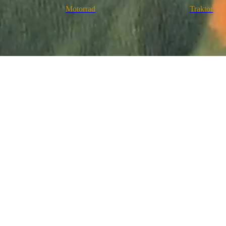
Motorrad
Traktor
//
Unwiederholbare Momentaufn
Aus dem Leben gegriffene, in seltenen
aus außergewöhnlichen Perspektiven festgehal
//
Nimm Dir Zeit für einzigArti