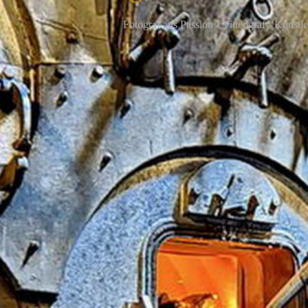
F
otograf aus Passion - Videograf - Künstle