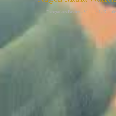
F
otograf aus Passion - Videograf - Künstle