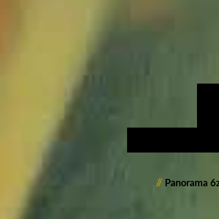
//
Panorama 6z