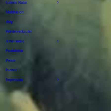
Galerie Natur
Multivision
shop
Wiederverkäufer
Arbeitsreise
Produktion
Presse
Partner
Impressum