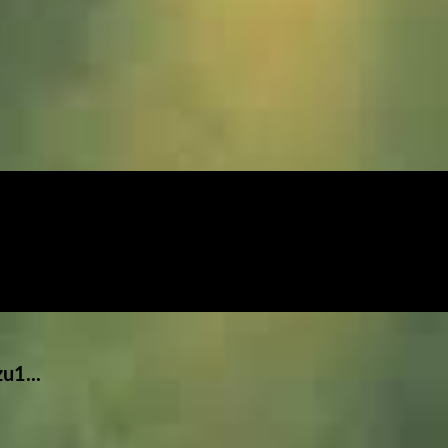
u1...