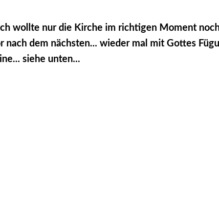
Ich wollte nur die Kirche im richtigen Moment noch
or nach dem nächsten... wieder mal mit Gottes Füg
ine... siehe unten...
_Bayern_JMW
_Bayern_JMW
te_JMW
te_JMW
te_JMW
te_JMW