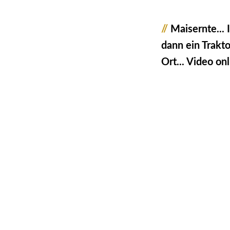
//
Maisernte... 
dann ein Trakt
Ort... Video onl
10363602_Made_in
10363605_Made_in
10363610_Maisern
10363612_Maisern
10363613_Maisern
10363614_Maisern