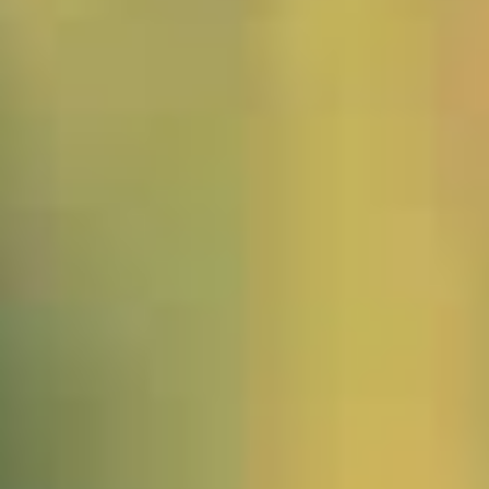
1541646_Burma_Kaja_Loikaw_JWA