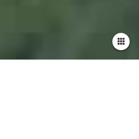
1760467_Mongolei_JMW