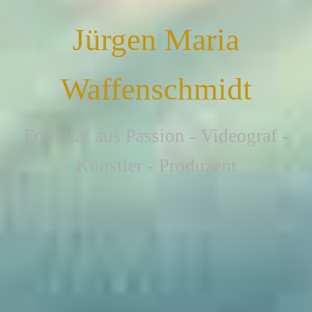
Jürgen Maria
Waffenschmidt
F
otograf aus Passion - Videograf -
Künstler - Produzent