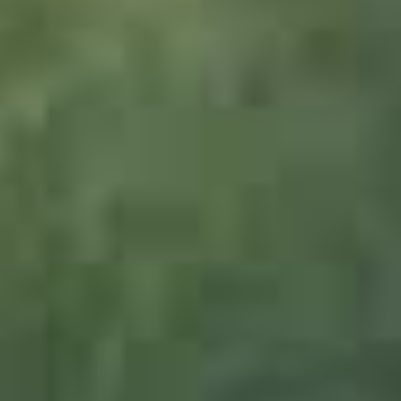
1543061_Burma_Yangon_JWA