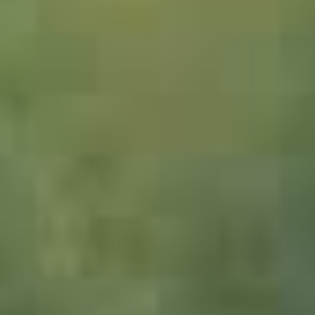
1547782_Laos_JMW
1545104_Indien_Dehli_JWA