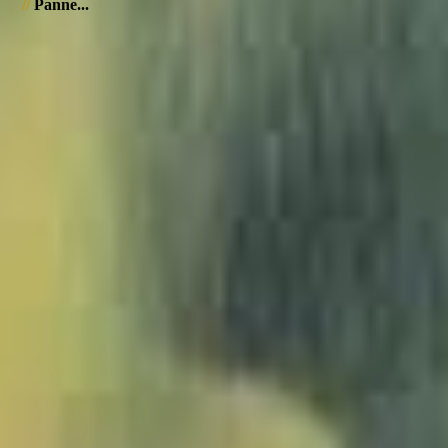
//
Panne...