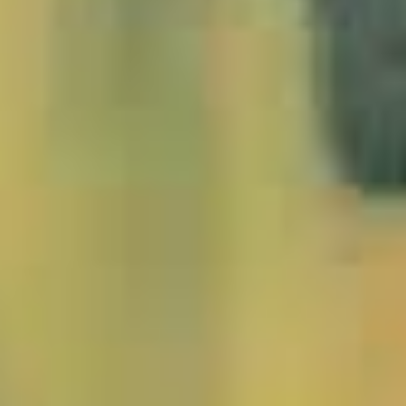
1451601_Island_JMW