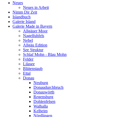
Neues
Neues in Arbeit
Nimm Dir Zeit
Islandbuch
Galerie Island
Galerie Made in Bayern
Allgäuer Moor
Nagelfuhfels
Nebel
Allgäu Edition
See Struktur
Schlaf Mohn - Blau Mohn
Felder
Lilasee
Blütenstaub
Ettal
Donau
Neuburg
Donaudurchbruch
Donauwörth
Regensburg
Dohlenfelsen
Walhalla
Kelheim
Nördlingen