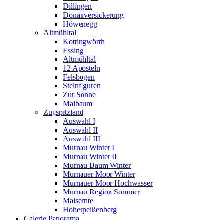
Dillingen
Donauversickerung
Höwenegg
Altmühltal
Kottingwörth
Essing
Altmühltal
12 Aposteln
Felsbogen
Steinfiguren
Zur Sonne
Maibaum
Zugspitzland
Auswahl I
Auswahl II
Auswahl III
Murnau Winter I
Murnau Winter II
Murnau Baum Winter
Murnauer Moor Winter
Murnauer Moor Hochwasser
Murnau Region Sommer
Maisernte
Hoherpeißenberg
Galerie Panorama