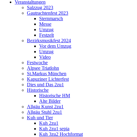
Veranstaltungen
Salzzug 2023
Gautrachtenfest 2023
Sternmarsch
Messe
Umzug
Festzelt
Bezirksmusikfest 2024
Vor dem Umzug
Umzug
Video
Festwoche
Alpsee Triatlohn
St.Markus München
Kapuziner Lichterfest
Dies und Das 2zu1
Historische
Historische HM
Alte Bilder
Allgäu Kunst 2zu1
Allgäu Stuhl 2zu1
Kuh und Tier
Kuh 2zu1
Kuh 2zu1 sepia
Kuh 3zu2 Hochformat