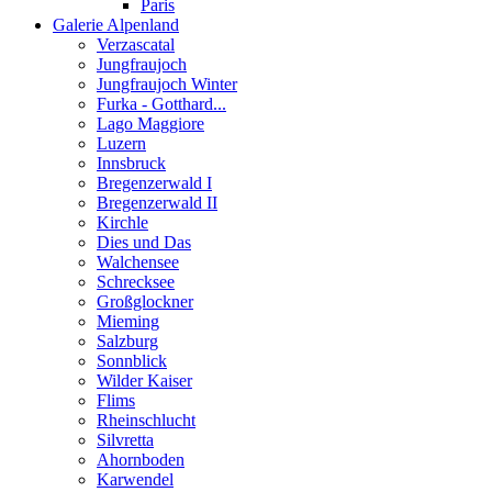
Paris
Galerie Alpenland
Verzascatal
Jungfraujoch
Jungfraujoch Winter
Furka - Gotthard...
Lago Maggiore
Luzern
Innsbruck
Bregenzerwald I
Bregenzerwald II
Kirchle
Dies und Das
Walchensee
Schrecksee
Großglockner
Mieming
Salzburg
Sonnblick
Wilder Kaiser
Flims
Rheinschlucht
Silvretta
Ahornboden
Karwendel