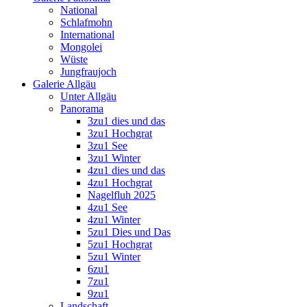
National
Schlafmohn
International
Mongolei
Wüste
Jungfraujoch
Galerie Allgäu
Unter Allgäu
Panorama
3zu1 dies und das
3zu1 Hochgrat
3zu1 See
3zu1 Winter
4zu1 dies und das
4zu1 Hochgrat
Nagelfluh 2025
4zu1 See
4zu1 Winter
5zu1 Dies und Das
5zu1 Hochgrat
5zu1 Winter
6zu1
7zu1
9zu1
Landschaft