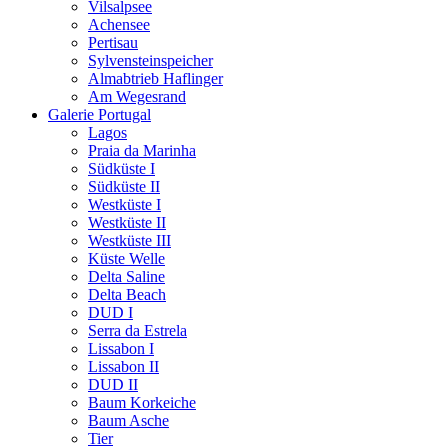
Vilsalpsee
Achensee
Pertisau
Sylvensteinspeicher
Almabtrieb Haflinger
Am Wegesrand
Galerie Portugal
Lagos
Praia da Marinha
Südküste I
Südküste II
Westküste I
Westküste II
Westküste III
Küste Welle
Delta Saline
Delta Beach
DUD I
Serra da Estrela
Lissabon I
Lissabon II
DUD II
Baum Korkeiche
Baum Asche
Tier