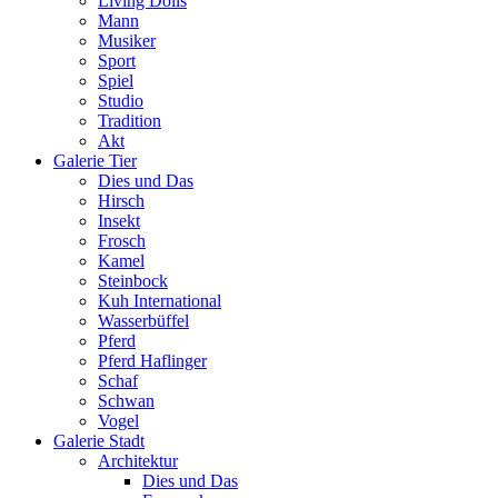
Living Dolls
Mann
Musiker
Sport
Spiel
Studio
Tradition
Akt
Galerie Tier
Dies und Das
Hirsch
Insekt
Frosch
Kamel
Steinbock
Kuh International
Wasserbüffel
Pferd
Pferd Haflinger
Schaf
Schwan
Vogel
Galerie Stadt
Architektur
Dies und Das