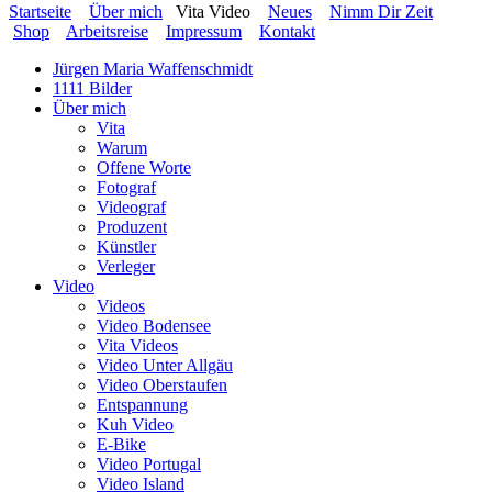
Startseite
Über mich
Vita Video
Neues
Nimm Dir Zeit
Shop
Arbeitsreise
Impressum
Kontakt
Jürgen Maria Waffenschmidt
1111 Bilder
Über mich
Vita
Warum
Offene Worte
Fotograf
Videograf
Produzent
Künstler
Verleger
Video
Videos
Video Bodensee
Vita Videos
Video Unter Allgäu
Video Oberstaufen
Entspannung
Kuh Video
E-Bike
Video Portugal
Video Island