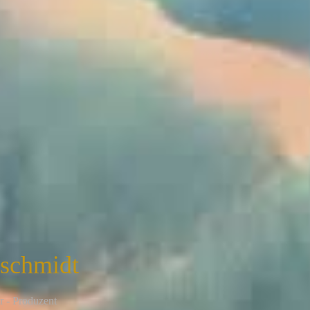
nschmidt
r - Produzent