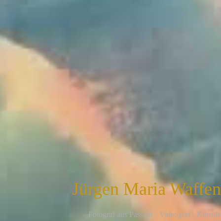
Jürgen Maria Waffe
F
otograf aus Passion - Videograf - Künstle