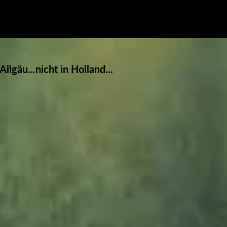
llgäu...nicht in Holland...
rtner_JMW
rtner_JMW
rtner_JMW
rtner_JMW