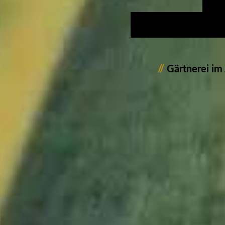
//
Gärtnerei im A
1110800_Blume_Gä
1110803_Blume_Gä
1110804_Blume_Gä
1110807_Blume_Gä