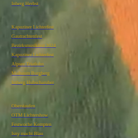
Inberg Herbst
Kapuziner Lichterfest
Gautrachtenfest
Bezirksmusikfest 2024
Kapuziner Lichterfest
Alpsee Triatlohn
Maibaum Burgberg
Imberg Hubscharuber
Oberstaufen
OTM Lichtershow
Festwoche Kempten
Isny macht Blau