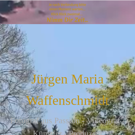
Jürgen Maria
Waffenschmidt
F
otograf aus Passion - Videograf -
Künstler - Produzent