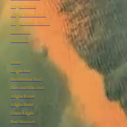
Allgäu Winter
Allgäu Winter 2025
Allgäu Winter 2025 II
Historische
Panorama
Natur
Allgäu See
Hochformat 3zu2
Dies und Das 2zu1
Allgäu Kunst
Allgäu Stuhl
Unter Allgäu
Bad Wurzach