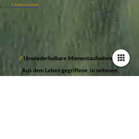
Lichterwelten
//
Unwiederholbare Momentaufnahmen..-
Aus dem Leben gegriffene, in seltenen
Situationen und
aus außergewöhnlichen Perspektiven
festgehalten, ist meine Passion!
//
Nimm Dir Zeit für einzigArtige
Bildwerke...