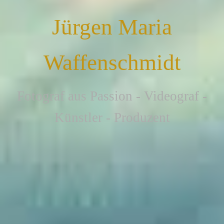
Jürgen Maria
Waffenschmidt
F
otograf aus Passion - Videograf -
Künstler - Produzent