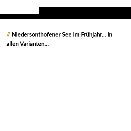
//
Niedersonthofener See im Frühjahr... in
allen Varianten...
1041300_Niedersonthofener_See_JMW
1041301_Niedersonthofener_See_JMW
1041302_Niedersonthofener_See_JMW
1041303_Niedersonthofener_See_JMW
1041304_Niedersonthofener_See_JMW