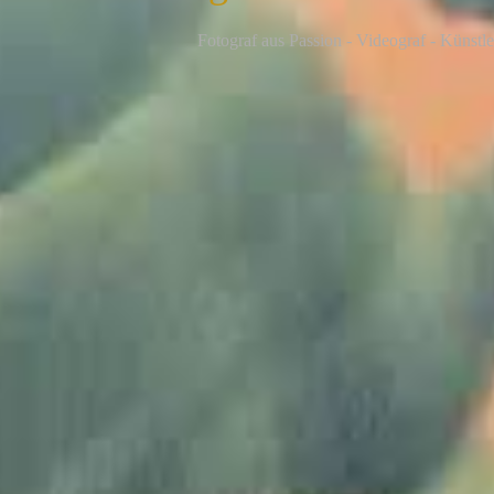
F
otograf aus Passion - Videograf - Künstle