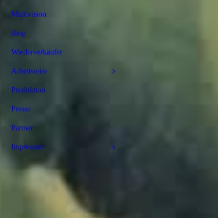
Multivision
shop
Wiederverkäufer
Arbeitsreise
Produktion
Presse
Partner
Impressum