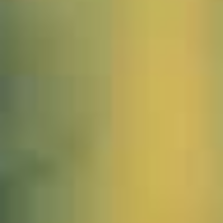
1008183_Hochgrat_Nebel_JWA