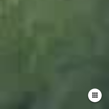
1015589_Allgäu_JWA