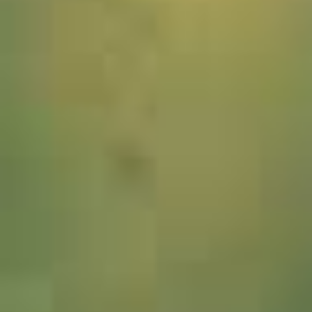
1008182_Hochgrat_Nebel_JWA