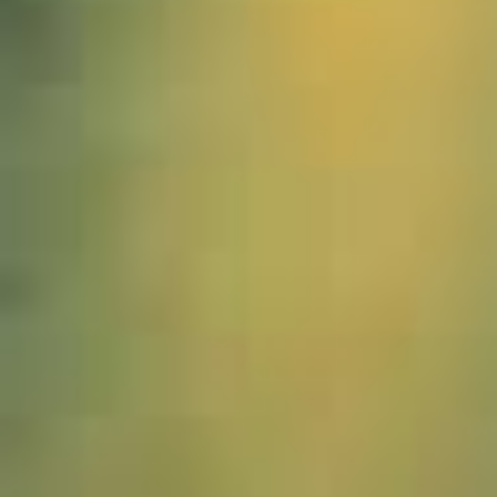
1008184_Hochgrat_Nebel_JWA