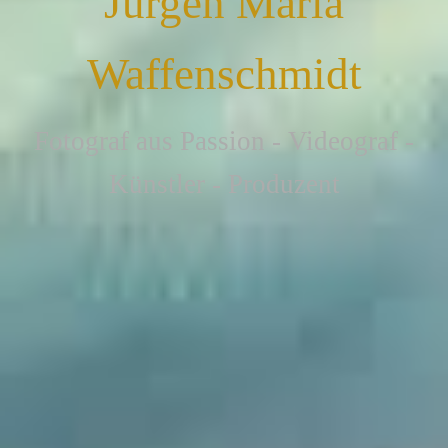
Jürgen Maria
Waffenschmidt
F
otograf aus Passion - Videograf -
Künstler - Produzent