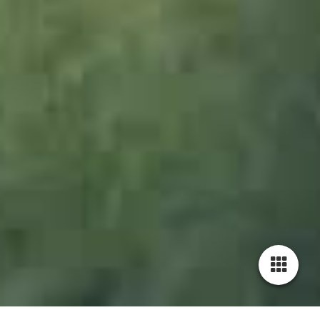
1001544_Imberg_Winter_JWA_2zu1