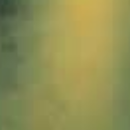
1001622_Imberg_Winter_JWA_2zu1