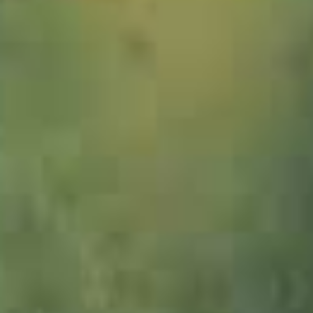
1001607_Imberg_Winter_JWA_2zu1