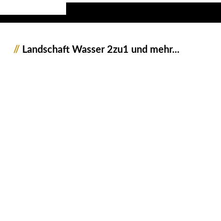
//
Landschaft Wasser 2zu1 und mehr...
1013177_Bodensee_JWA_2zu1
1013182_Bodensee_JWA_2zu1
1015442_Teich_JWA_2zu1
1011875_Bach_JWA__2zu1
1011878_Bach_JWA__2zu1
1011895_Bach_JWA__2zu1