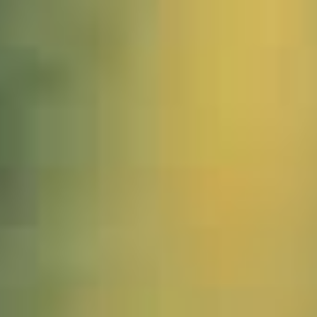
1541890_Burma_Maymiyos_JWA