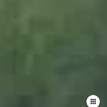
1542795_Burma_Yangon_JWA