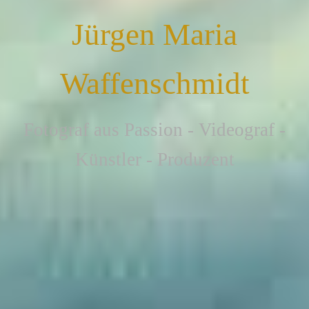
Jürgen Maria
Waffenschmidt
F
otograf aus Passion - Videograf -
Künstler - Produzent