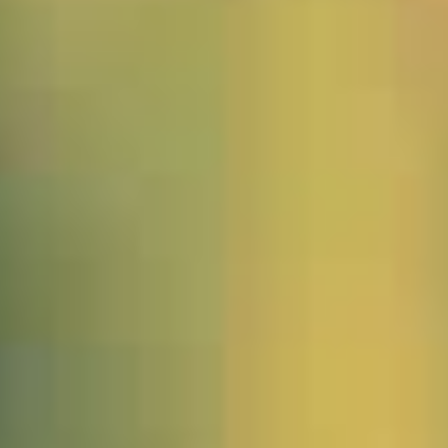
1541883_Burma_Maymiyos_JWA