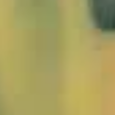
1541620_Burma_Kaja_Loikaw_JWA