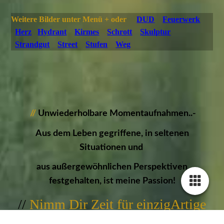
Weitere Bilder unter Menü + oder
DUD
Feuerwerk
Herz
Hydrant
Kirmes
Schrott
Skulptur
Strandgut
Street
Stufen
Weg
//
Unwiederholbare Momentaufnahmen..-
Aus dem Leben gegriffene, in seltenen
Situationen und
aus außergewöhnlichen Perspektiven
festgehalten, ist meine Passion!
//
Nimm Dir Zeit für einzigArtige