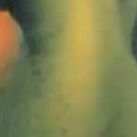
1013417_Lindau_JWA
1013429_Lindau_JWA
1320411_Schottland_JMW
1320415_Schottland_JMW
1321761_Ardnamurchan_JMW
1321800_Ardnamurchan_JMW
1321789_Ardnamurchan_JMW
1321780_Ardnamurchan_JMW
1321806_Ardnamurchan_JMW