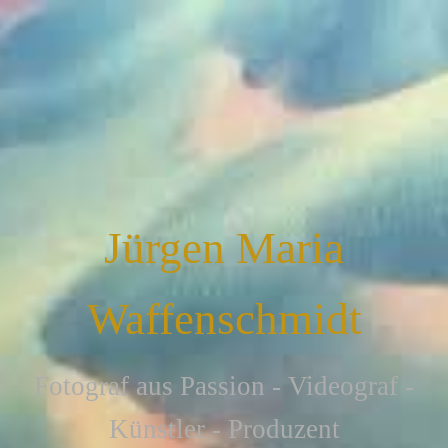
Jürgen Maria
Waffenschmidt
F
otograf aus Passion - Videograf -
Künstler - Produzent