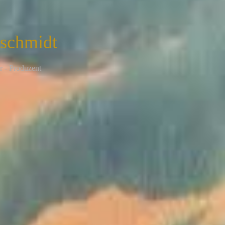
nschmidt
r - Produzent