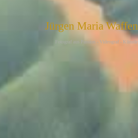
Jürgen Maria Waffe
F
otograf aus Passion - Videograf - Künstle