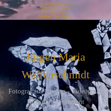
Jürgen Maria
Waffenschmidt
F
otograf aus Passion - Videograf -
Künstler - Produzent