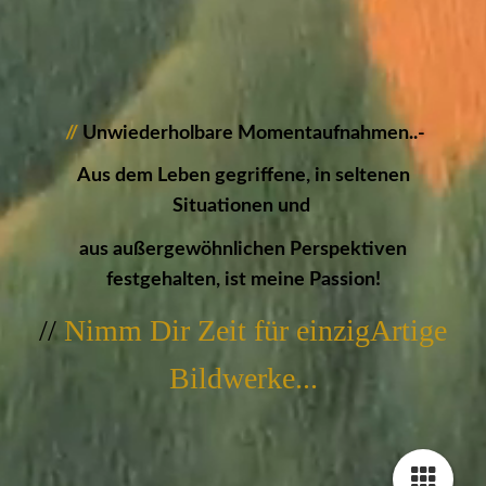
//
Unwiederholbare Momentaufnahmen..-
Aus dem Leben gegriffene, in seltenen
Situationen und
aus außergewöhnlichen Perspektiven
festgehalten, ist meine Passion!
//
Nimm Dir Zeit für einzigArtige
Bildwerke...