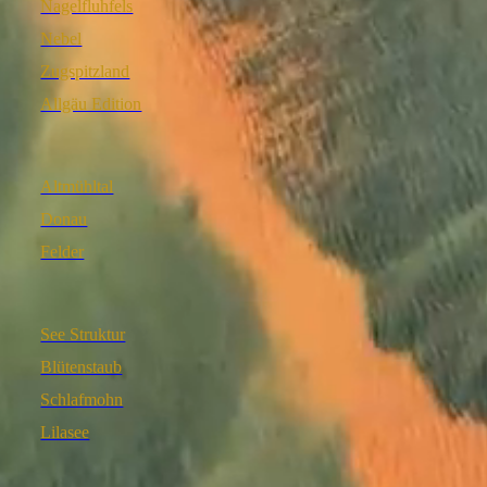
Nagelfluhfels
Nebel
Zugspitzland
Allgäu Edition
Altmühltal
Donau
Felder
See Struktur
Blütenstaub
Schlafmohn
Lilasee