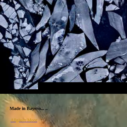
//
Made in Bayern... ..
Allgäuer Moor