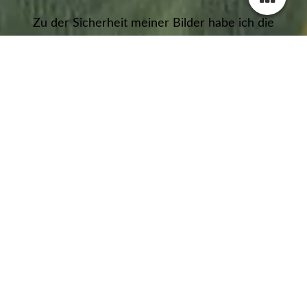
Zu der Sicherheit meiner Bilder habe ich die
Bilder extrem heruntergerändert und mit zwei
Wasserzeichen versehen...
Leider respektieren Viele nicht das Urheberrecht
an Bildern und schon ein Download oder
Screenshot ist Diebstahl!!!
Alle Bilder sind im Original hochauflösend... meine
Panoramen reichen bis zu 15 Meter Druck und
mehr...
jmw@jmw-photo.de
Bild im Blick mit Kick... Klick Klick -