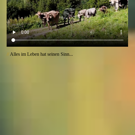
//
Alles im Leben hat seinen Sinn...
1089905_Kuh_JMW
1089907_Kuh_JMW