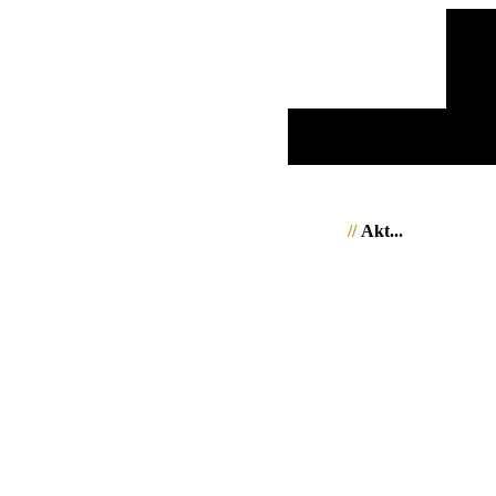
//
Akt...