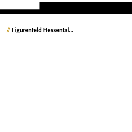
//
Figurenfeld Hessental...
1050351_Steinfiguren_JMW
1050353_Steinfiguren_JMW
1050355_Steinfiguren_JMW
1050357_Steinfiguren_JMW
1050360_Steinfiguren_JMW
1050363_Steinfiguren_JMW